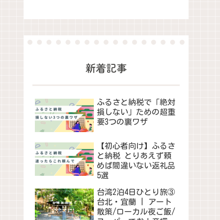
新着記事
ふるさと納税で「絶対
損しない」ための超重
要3つの裏ワザ
【初心者向け】ふるさ
と納税 とりあえず頼
めば間違いない返礼品
5選
台湾2泊4日ひとり旅③
台北・宜蘭 | アート
散策/ローカル夜ご飯/