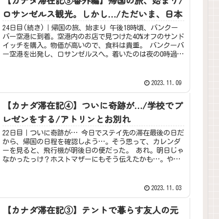
ロサンゼルス観光。しかし…/ただいま、日本
24日目(続き)｜帰国の旅、始まり 午後18時頃、バンクー
バー空港に到着。空港内のお店で見つけた40%オフのサンド
イッチを購入。物価が高いので、食料は貴重。 バンクーバ
ー空港を出発し、ロサンゼルスへ。着いたのは夜の0時過
ぎ。今日は人生初の空...
2023.11.09
【カナダ滞在記④】ついに奇跡が…/学校でプ
レゼンをする/アトリンとお別れ
22日目｜ついに奇跡が… 今日でステイ先の滞在最後の日だ
から、帰国の日程を確認しよう…。そう思って、カレンダ
ーを見ると、飛行機が明後日の便だった。 あれ。明日じゃ
なかったっけ？ホストマザーにもそう伝えたかも…。やば
い、完全に勘違いしてた。焦...
2023.11.03
【カナダ滞在記③】テントで暮らす友人の元