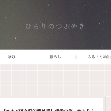
ひらりのつぶやき
学び
暮らし
ふるさと納税
【カナダ滞在記⑤番外編】帰国の旅、始まり/