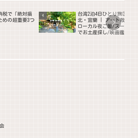
納税で「絶対損
台湾2泊4日ひとり旅③台
ための超重要3つ
北・宜蘭 | アート散策/
ローカル夜ご飯/スーパー
でお土産探し/映画鑑賞会
会