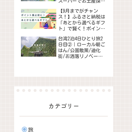
スーパーでお土産探
し/映画鑑賞会
【9月までがチャン
ス！】ふるさと納税は
「あとから選べるギフ
ト」で賢く！ポイント
制度廃止前に賢く寄付
台湾2泊4日ひとり旅2
しよう！
日目②｜ローカル朝ご
はん/公園散策/迪化
街/お洒落リノベーシ
ョン施設でショッピン
グ
カテゴリー
旅