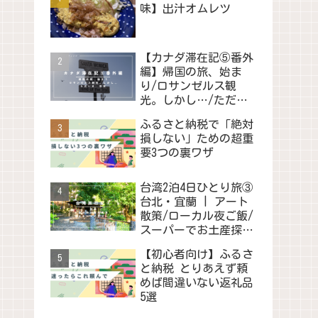
味】出汁オムレツ
【カナダ滞在記⑤番外
編】帰国の旅、始ま
り/ロサンゼルス観
光。しかし…/ただい
ま、日本
ふるさと納税で「絶対
損しない」ための超重
要3つの裏ワザ
台湾2泊4日ひとり旅③
台北・宜蘭 | アート
散策/ローカル夜ご飯/
スーパーでお土産探
し/映画鑑賞会
【初心者向け】ふるさ
と納税 とりあえず頼
めば間違いない返礼品
5選