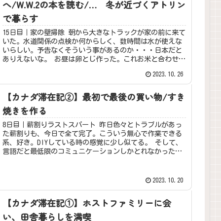
へ/W.W.2の本を読む/… 冬が近づくアトリン
で暮らす
15日目｜家の壁掃除 朝から大きなトラックが家の前に来て
いた。水道関係の点検か何からしく、数時間は水が使えな
いらしい。予告なくそういう事があるのか・・・日本だと
ありえないな。 お昼は卵とじ作った。これお米と合わせる
のが美味しいんだよな～と思...
2023.10.26
【カナダ滞在記②】最初で最後の買い物/すき
焼きを作る
8日目｜薪割りラストスパート 昨日色々とトラブルがあっ
た薪割りも、今日で全て完了。こういう無心で作業できる
系、好き。DIYしている時の感覚に少し似てる。 そして、
言語だと最低限のコミュニケーションしかとれなかったホ
ストファザーとも、達成感を...
2023.10.20
【カナダ滞在記①】ホストファミリーに会
い、田舎暮らしを満喫