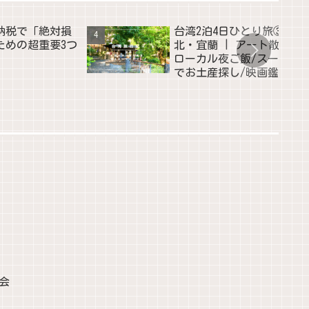
納税で「絶対損
台湾2泊4日ひとり旅③台
ための超重要3つ
北・宜蘭 | アート散策/
ローカル夜ご飯/スーパー
でお土産探し/映画鑑賞会
会