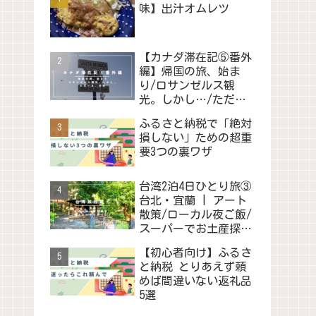
味】出汁オムレツ
【カナダ滞在記⑤番外
編】帰国の旅、始ま
り/ロサンゼルス観
光。しかし…/ただい
ま、日本
ふるさと納税で「絶対
損しない」ための超重
要3つの裏ワザ
台湾2泊4日ひとり旅③
台北・宜蘭 | アート
散策/ローカル夜ご飯/
スーパーでお土産探
し/映画鑑賞会
【初心者向け】ふるさ
と納税 とりあえず頼
めば間違いない返礼品
5選