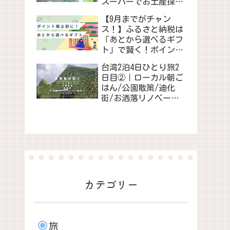
スーパーでお土産探
し/映画鑑賞会
【9月までがチャン
ス！】ふるさと納税は
「あとから選べるギフ
ト」で賢く！ポイント
制度廃止前に賢く寄付
台湾2泊4日ひとり旅2
しよう！
日目②｜ローカル朝ご
はん/公園散策/迪化
街/お洒落リノベーシ
ョン施設でショッピン
グ
カテゴリー
旅