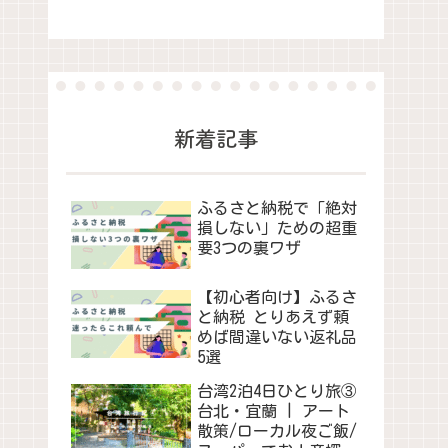
新着記事
ふるさと納税で「絶対
損しない」ための超重
要3つの裏ワザ
【初心者向け】ふるさ
と納税 とりあえず頼
めば間違いない返礼品
5選
台湾2泊4日ひとり旅③
台北・宜蘭 | アート
散策/ローカル夜ご飯/